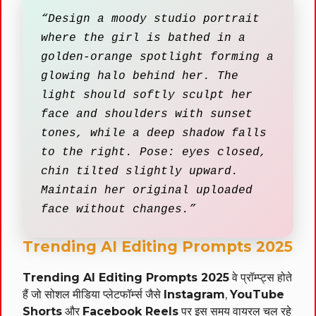
“Design a moody studio portrait
where the girl is bathed in a
golden-orange spotlight forming a
glowing halo behind her. The
light should softly sculpt her
face and shoulders with sunset
tones, while a deep shadow falls
to the right. Pose: eyes closed,
chin tilted slightly upward.
Maintain her original uploaded
face without changes.”
Trending AI Editing Prompts 2025
Trending AI Editing Prompts 2025
वे प्रॉम्प्ट्स होते
हैं जो सोशल मीडिया प्लेटफॉर्म्स जैसे
Instagram
,
YouTube
Shorts
और
Facebook Reels
पर इस समय वायरल चल रहे