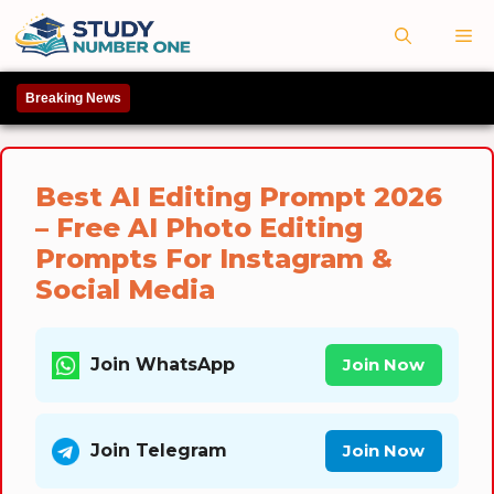
Skip
M
to
content
Breaking News
Best AI Editing Prompt 2026
– Free AI Photo Editing
Prompts For Instagram &
Social Media
Join WhatsApp
Join Now
Join Telegram
Join Now